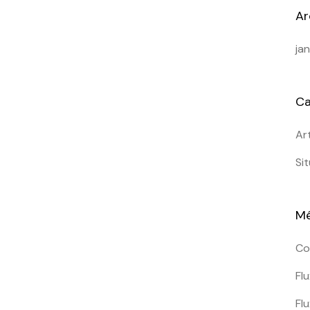
Ar
ja
Ca
Ar
Si
M
Co
Fl
Fl