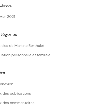
chives
nvier 2021
tégories
ticles de Martine Berthelet
tuation personnelle et familiale
éta
nnexion
ux des publications
ux des commentaires