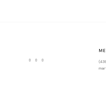
ME
(43
mar